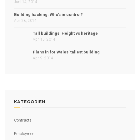
Juni 14, 2014
Building hacking: Who's in control?
Apr. 28, 2014
Tall buildings: Height vs heritage
Apr. 15, 2014
Plans in for Wales' tallest building
Apr. 9, 2014
KATEGORIEN
Contracts
Employment