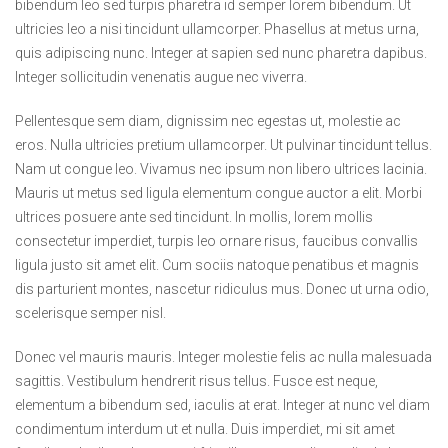
bibendum leo sed turpis pharetra id semper lorem bibendum. Ut
ultricies leo a nisi tincidunt ullamcorper. Phasellus at metus urna,
quis adipiscing nunc. Integer at sapien sed nunc pharetra dapibus.
Integer sollicitudin venenatis augue nec viverra.
Pellentesque sem diam, dignissim nec egestas ut, molestie ac
eros. Nulla ultricies pretium ullamcorper. Ut pulvinar tincidunt tellus.
Nam ut congue leo. Vivamus nec ipsum non libero ultrices lacinia.
Mauris ut metus sed ligula elementum congue auctor a elit. Morbi
ultrices posuere ante sed tincidunt. In mollis, lorem mollis
consectetur imperdiet, turpis leo ornare risus, faucibus convallis
ligula justo sit amet elit. Cum sociis natoque penatibus et magnis
dis parturient montes, nascetur ridiculus mus. Donec ut urna odio,
scelerisque semper nisl.
Donec vel mauris mauris. Integer molestie felis ac nulla malesuada
sagittis. Vestibulum hendrerit risus tellus. Fusce est neque,
elementum a bibendum sed, iaculis at erat. Integer at nunc vel diam
condimentum interdum ut et nulla. Duis imperdiet, mi sit amet