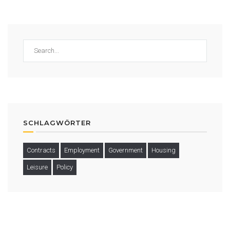
SCHLAGWÖRTER
Contracts
Employment
Government
Housing
Leisure
Policy