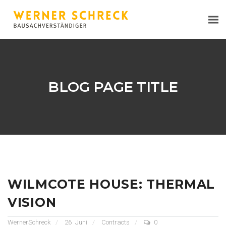
BLOG PAGE TITLE
WILMCOTE HOUSE: THERMAL
VISION
WernerSchreck
26
Juni
Contracts
0